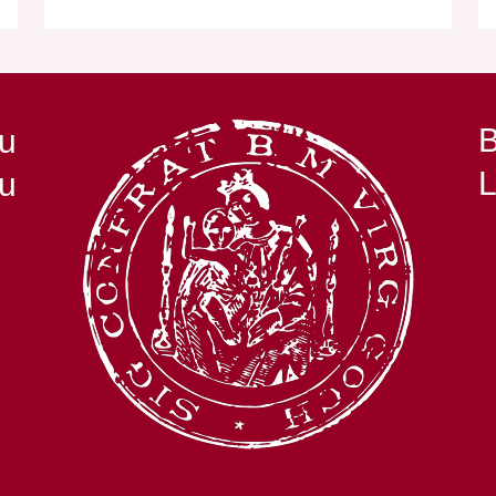
B
zu
L
au